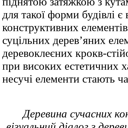
піднятою затяжкою з кут
для такої форми будівлі є
конструктивних елементів 
суцільних дерев’яних елем
деревоклеєних крокв-стійо
при високих естетичних х
несучі елементи стають ча
Деревина сучасних кон
візуальний діалог з дере