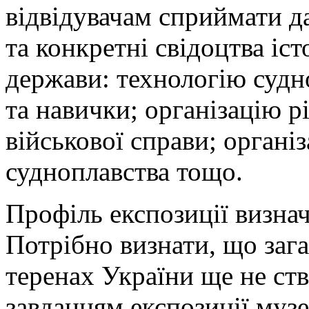
відвідувачам сприймати да
та конкретні свідоцтва іс
держави: технологію судн
та навички; організацію рі
військової справи; органі
судноплавства тощо.
Профіль експозиції визнач
Потрібно визнати, що зага
теренах України ще не с
завданням експозиції муз