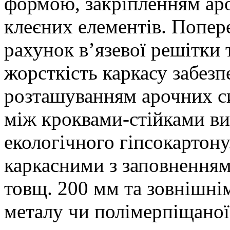
формою, закріпленням аро
клеєних елементів. Попере
рахунок в’язевої решітки 
жорсткість каркасу забез
розташуванням арочних с
між кроквами-стійками ви
екологічного гіпсокартону
каркасними з заповнення
товщ. 200 мм та зовнішні
металу чи полімерпіщаної 