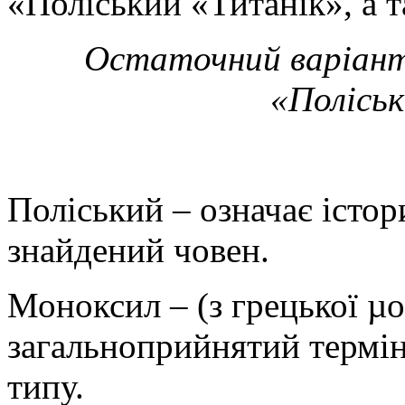
«Поліський «Титанік», а 
Остаточний варіант 
«Поліськ
Поліський – означає істор
знайдений човен.
Моноксил – (з грецької µο
загальноприйнятий термін
типу.