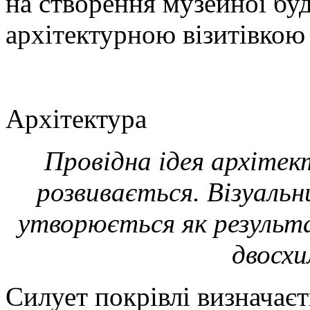
на створення музейної буді
архітектурною візитівкою 
Архітектура
Провідна ідея архітек
розвивається. Візуальн
утворюється як результа
двосхи
Силует покрівлі визначаєт