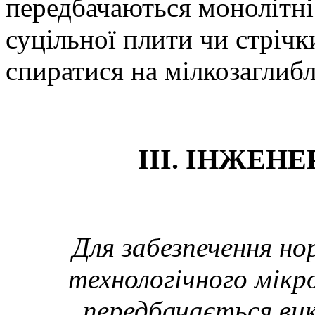
передбачаються монолітні
суцільної плити чи стріч
спиратися на мілкозаглибл
ІІІ. ІНЖЕН
Для забезпечення но
технологічного мікр
передбачається ви