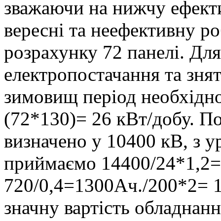
зважаючи на нижчу ефекти
вересні та неефективну р
розрахунку 72 панелі. Дл
електропостачання та знят
зимовищ період необхідно
(72*130)= 26 кВт/добу. П
визначено у 10400 кВ, з 
приймаємо 14400/24*1,2=5
720/0,4=1300Ач./200*2= 
значну вартість обладнанн