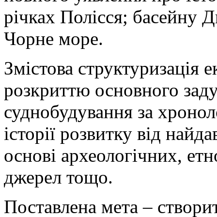
річках Полісся; басейну 
Чорне море.
Змістова структуризація е
розкриттю основного заду
суднобудування за хроно
історії розвитку від найд
основі археологічних, ет
джерел тощо.
Поставлена мета – створи