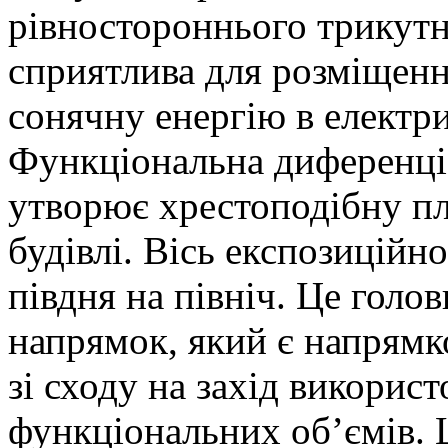
рівностороннього трикутн
сприятлива для розміщен
сонячну енергію в електри
Функціональна диференці
утворює хрестоподібну п
будівлі. Вісь експозиційн
півдня на північ. Це го
напрямок, який є напрям
зі сходу на захід викорис
функціональних об’ємів. Ц